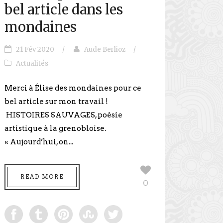
bel article dans les
mondaines
21 Fév 2020
/
Aude Berlioz
/
Actualités
Merci à Élise des mondaines pour ce
bel article sur mon travail !
HISTOIRES SAUVAGES, poésie
artistique à la grenobloise.
« Aujourd’hui, on...
READ MORE
0