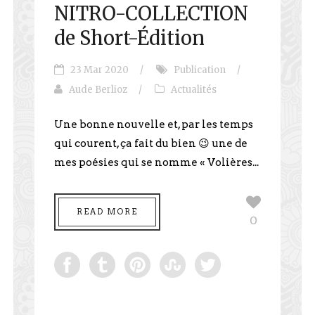
NITRO-COLLECTION
de Short-Édition
23 Mar 2020
/
Publication
/
Aude Berlioz
/
Actualités
Une bonne nouvelle et, par les temps
qui courent, ça fait du bien 😉 une de
mes poésies qui se nomme « Volières...
READ MORE
0