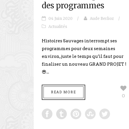
des programmes
04 Juin 2020
/
Aude Berlioz
/
Actualités
Histoires Sauvages interrompt ses
programmes pour deux semaines
environ, juste le temps qu’il faut pour
finaliser un nouveau GRAND PROJET !
😎...
READ MORE
0