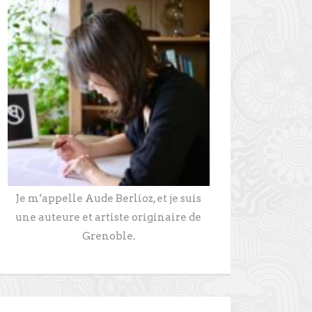
Je m’appelle Aude Berlioz, et je suis
une auteure et artiste originaire de
Grenoble.