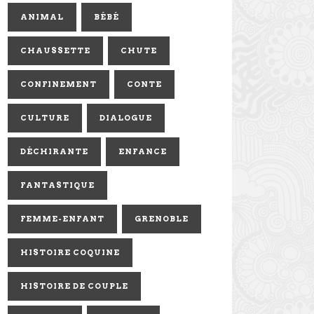
ANIMAL
BÉBÉ
CHAUSSETTE
CHUTE
CONFINEMENT
CONTE
CULTURE
DIALOGUE
DÉCHIRANTE
ENFANCE
FANTASTIQUE
FEMME-ENFANT
GRENOBLE
HISTOIRE COQUINE
HISTOIRE DE COUPLE