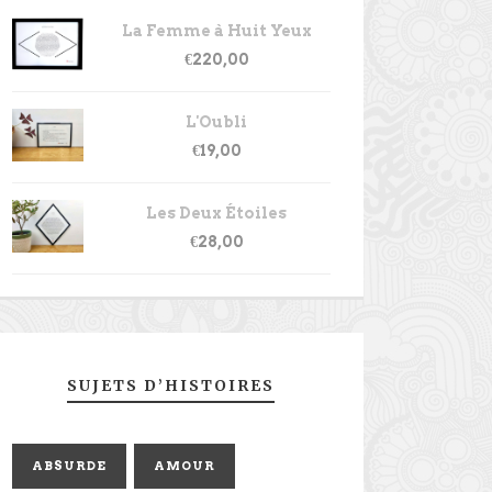
La Femme à Huit Yeux
€
220,00
L'Oubli
€
19,00
Les Deux Étoiles
€
28,00
SUJETS D’HISTOIRES
ABSURDE
AMOUR