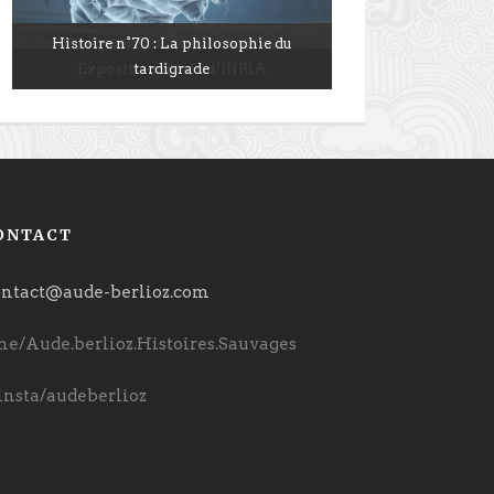
Histoire n°119 : L’étrange Noël de Mr
Histoire n°70 : La philosophie du
Exposition d’été à l’INRIA
tardigrade
Zax…
ONTACT
ntact@aude-berlioz.com
me/Aude.berlioz.Histoires.Sauvages
nsta/audeberlioz