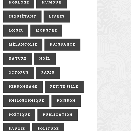
HORLOGE
HUMOUR
INQUIÉTANT
LIVRES
LOISIR
MONSTRE
MÉLANCOLIE
NAISSANCE
NATURE
NOËL
OCTOPUS
PARIS
PERSONNAGE
PETITE FILLE
PHILOSOPHIQUE
POISSON
POÉTIQUE
PUBLICATION
SAVOIE
SOLITUDE