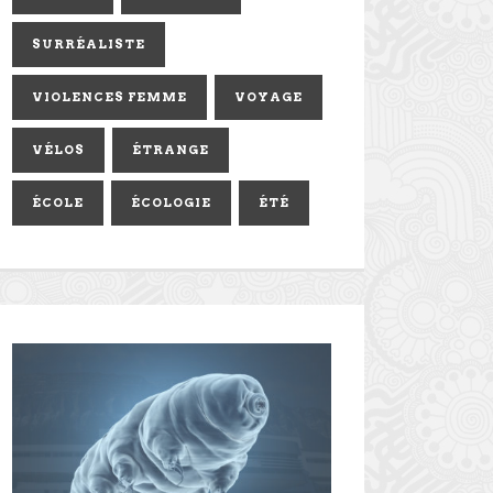
SURRÉALISTE
VIOLENCES FEMME
VOYAGE
VÉLOS
ÉTRANGE
ÉCOLE
ÉCOLOGIE
ÉTÉ