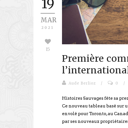
19
MAR
2021
15
Première com
l’international
Aude Berlioz
/
0
/
Histoires Sauvages fête sa pr
Ce nouveau tableau basé sur un
envolé pour Toronto, au Canada
par ses nouveaux propriétaires